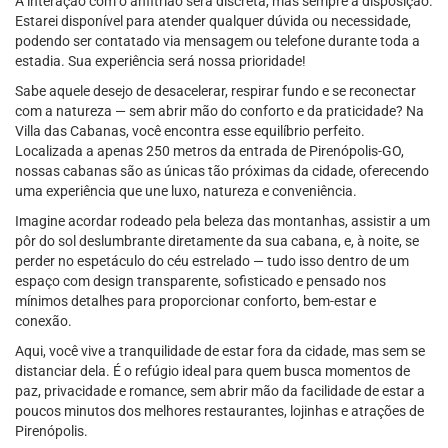
A interação com o anfitrião será discreta, mas sempre à disposição.
Estarei disponível para atender qualquer dúvida ou necessidade,
podendo ser contatado via mensagem ou telefone durante toda a
estadia. Sua experiência será nossa prioridade!
Sabe aquele desejo de desacelerar, respirar fundo e se reconectar
com a natureza — sem abrir mão do conforto e da praticidade? Na
Villa das Cabanas, você encontra esse equilíbrio perfeito.
Localizada a apenas 250 metros da entrada de Pirenópolis-GO,
nossas cabanas são as únicas tão próximas da cidade, oferecendo
uma experiência que une luxo, natureza e conveniência.
Imagine acordar rodeado pela beleza das montanhas, assistir a um
pôr do sol deslumbrante diretamente da sua cabana, e, à noite, se
perder no espetáculo do céu estrelado — tudo isso dentro de um
espaço com design transparente, sofisticado e pensado nos
mínimos detalhes para proporcionar conforto, bem-estar e
conexão.
Aqui, você vive a tranquilidade de estar fora da cidade, mas sem se
distanciar dela. É o refúgio ideal para quem busca momentos de
paz, privacidade e romance, sem abrir mão da facilidade de estar a
poucos minutos dos melhores restaurantes, lojinhas e atrações de
Pirenópolis.