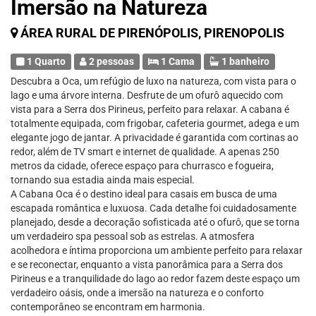
Imersão na Natureza
ÁREA RURAL DE PIRENÓPOLIS, PIRENOPOLIS
1 Quarto
2 pessoas
1 Cama
1 banheiro
Descubra a Oca, um refúgio de luxo na natureza, com vista para o
lago e uma árvore interna. Desfrute de um ofurô aquecido com
vista para a Serra dos Pirineus, perfeito para relaxar. A cabana é
totalmente equipada, com frigobar, cafeteria gourmet, adega e um
elegante jogo de jantar. A privacidade é garantida com cortinas ao
redor, além de TV smart e internet de qualidade. A apenas 250
metros da cidade, oferece espaço para churrasco e fogueira,
tornando sua estadia ainda mais especial.
A Cabana Oca é o destino ideal para casais em busca de uma
escapada romântica e luxuosa. Cada detalhe foi cuidadosamente
planejado, desde a decoração sofisticada até o ofurô, que se torna
um verdadeiro spa pessoal sob as estrelas. A atmosfera
acolhedora e íntima proporciona um ambiente perfeito para relaxar
e se reconectar, enquanto a vista panorâmica para a Serra dos
Pirineus e a tranquilidade do lago ao redor fazem deste espaço um
verdadeiro oásis, onde a imersão na natureza e o conforto
contemporâneo se encontram em harmonia.